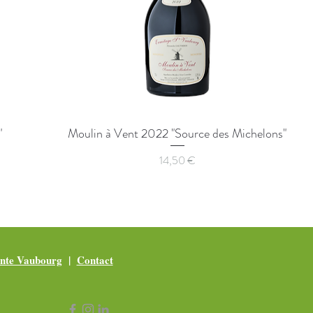
"
Moulin à Vent 2022 "Source des Michelons"
Prix
14,50 €
nte Vaubourg
|
Contact