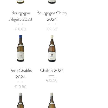
Bourgogne
Bourgogne Chitry
Aligoté 2023
2024
Price
Price
€8.00
€9.50
Petit Chablis
Chablis 2024
2024
Price
€12.50
Price
€10.50