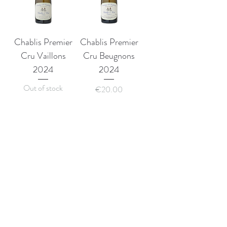
Chablis Premier
Chablis Premier
Cru Vaillons
Cru Beugnons
2024
2024
Out of stock
Price
€20.00