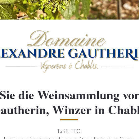
Sie die Weinsammlung vo
autherin, Winzer in Chabl
​​Tarifs TTC
Livraison uniquement en France métropolitaine hors Corse.