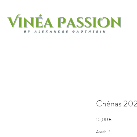
os
À propos
À propos
WEINE
Boutique
PR
Chénas 2022
Preis
10,00 €
Anzahl
*