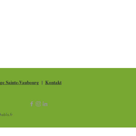
ge Sainte-Vaubourg
|
Kontakt
blis.fr