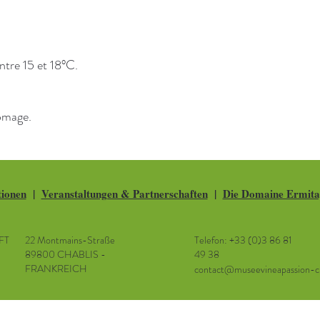
ntre 15 et 18°C.
romage.
tionen
|
Veranstaltungen & Partnerschaften
|
Die Domaine Ermita
FT
22 Montmains-Straße
Telefon: +33 (0)3 86 81
89800 CHABLIS -
49 38
FRANKREICH
contact@museevineapassion-cha