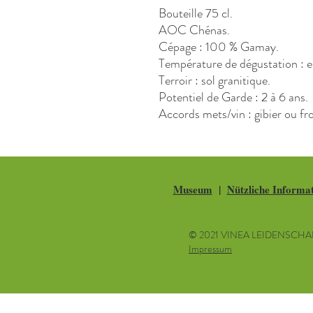
Bouteille 75 cl.
AOC Chénas.
Cépage : 100 % Gamay.
Température de dégustation : e
Terroir : sol granitique.
Potentiel de Garde : 2 à 6 ans.
Accords mets/vin : gibier ou f
Museum
|
Nützliche Informa
© 2021 VINEA LEIDENSCHA
Impressum